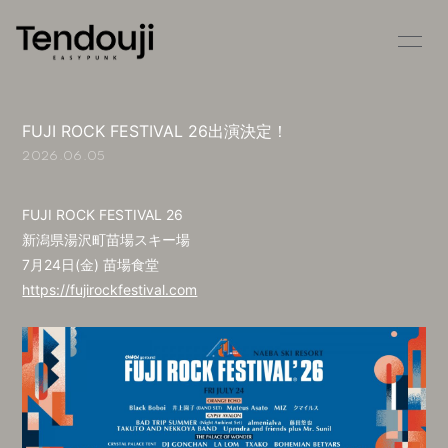
HOME
INFORMATION
FUJI ROCK FESTIVAL 26出演決定！
SCHEDULE
PROFILE
2026.06.05
VIDEO
DISCOGRAPHY
FUJI ROCK FESTIVAL 26
STORE
CONTACT
新潟県湯沢町苗場スキー場
7月24日(金) 苗場食堂
BLOG
MOVIE
https://fujirockfestival.com
RADIO
PHOTO