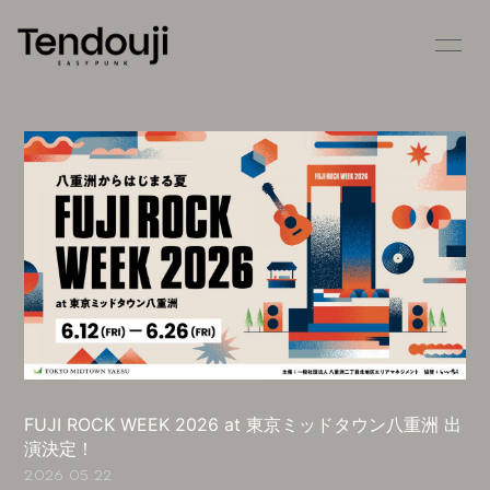
HOME
INFORMATION
SCHEDULE
PROFILE
VIDEO
DISCOGRAPHY
STORE
CONTACT
BLOG
MOVIE
RADIO
PHOTO
FUJI ROCK WEEK 2026 at 東京ミッドタウン⼋重洲 出
演決定！
2026.05.22