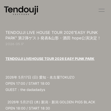
HOME
INFORMATION
TENDOUJI LIVE HOUSE TOUR 2026"EASY PUNK
SCHEDULE
PROFILE
PARK" 第2弾ゲスト発表&山形・酒田 hope公演決定！
2026.05.17
VIDEO
DISCOGRAPHY
STORE
CONTACT
TENDOUJI LIVEHOUSE TOUR 2026 EASY PUNK PARK
BLOG
MOVIE
2026年 5⽉17⽇ (⽇) 愛知・名古屋TOKUZO
RADIO
PHOTO
OPEN 17:00 / START 18:00
GUEST：the dadadadys
2026年 5⽉21⽇ (⽊) 新潟・新潟 GOLDEN PIGS BLACK
OPEN 18:00 / START 18:30