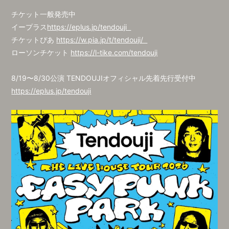
チケット一般発売中
イープラス
https://eplus.jp/tendouji
チケットぴあ
https://w.pia.jp/t/tendouji/
ローソンチケット
https://l-tike.com/tendouji
8/19〜8/30公演 TENDOUJIオフィシャル先着先行受付中
https://eplus.jp/tendouji