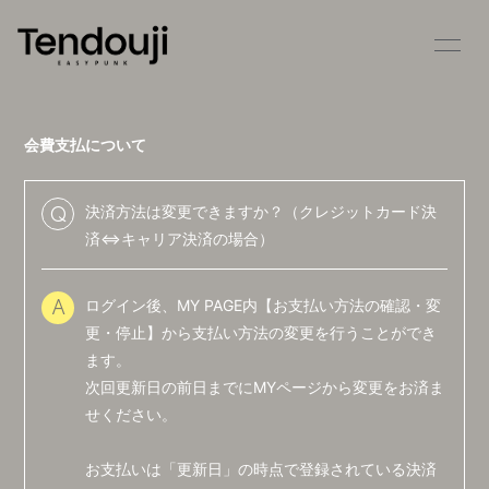
HOME
INFORMATION
会費支払について
SCHEDULE
PROFILE
VIDEO
DISCOGRAPHY
決済方法は変更できますか？（クレジットカード決
Q
済⇔キャリア決済の場合）
STORE
CONTACT
ログイン後、MY PAGE内【お支払い方法の確認・変
BLOG
MOVIE
A
更・停止】から支払い方法の変更を行うことができ
RADIO
PHOTO
ます。
次回更新日の前日までにMYページから変更をお済ま
せください。
お支払いは「更新日」の時点で登録されている決済