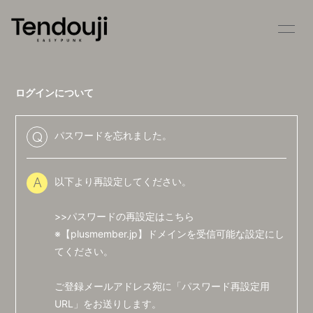
HOME
INFORMATION
ログインについて
SCHEDULE
PROFILE
VIDEO
DISCOGRAPHY
パスワードを忘れました。
Q
STORE
CONTACT
以下より再設定してください。
A
BLOG
MOVIE
>>パスワードの再設定はこちら
RADIO
PHOTO
※【plusmember.jp】ドメインを受信可能な設定にし
てください。
ご登録メールアドレス宛に「パスワード再設定用
URL」をお送りします。